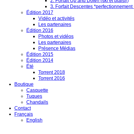
2. Forfait Up and Down (ski et plaisir)
3. Forfait Descentes *perfectionnement 
Édition 2017
Vidéo et activités
Les partenaires
Édition 2016
Photos et vidéos
Les partenaires
Présence Médias
Édition 2015
Édition 2014
Été
Torrent 2018
Torrent 2016
Boutique
Casquette
Tuques
Chandails
Contact
Français
English